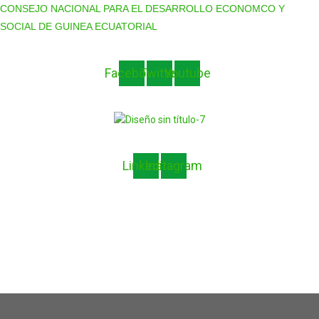
CONSEJO NACIONAL PARA EL DESARROLLO ECONOMCO Y
SOCIAL DE GUINEA ECUATORIAL
Facebook
Twitter
Youtube
Linkedin
Instagram
PORTADA
ACERCA DE
NOTICIAS
MIEMBROS
ALTOS FUNCIONARIOS
GOBIERNO E INSTITUCIONES
SECTORES
EVENTOS
DOCUMENTOS
CONTACTO