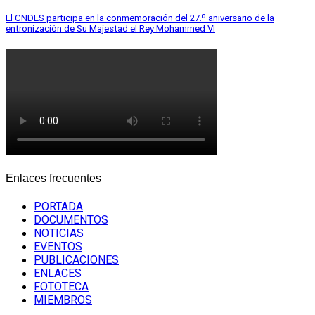
El CNDES participa en la conmemoración del 27.º aniversario de la
entronización de Su Majestad el Rey Mohammed VI
Enlaces frecuentes
PORTADA
DOCUMENTOS
NOTICIAS
EVENTOS
PUBLICACIONES
ENLACES
FOTOTECA
MIEMBROS