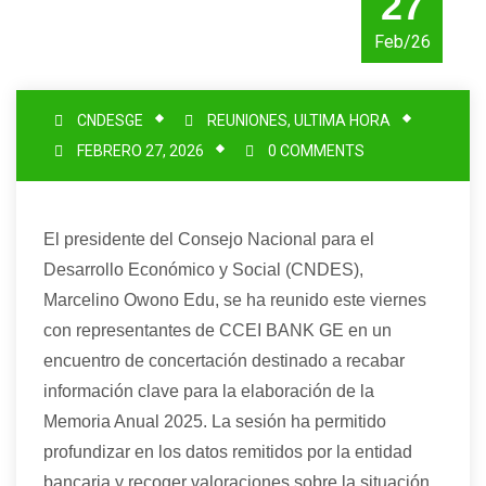
27
Feb/26
CNDESGE
REUNIONES
,
ULTIMA HORA
FEBRERO 27, 2026
0 COMMENTS
El presidente del Consejo Nacional para el
Desarrollo Económico y Social (CNDES),
Marcelino
Owono
Edu, se
ha
reuni
do
este viernes
con representantes de CCEI BANK GE en un
encuentro de concertación destinado a recabar
información clave para la elaboración de la
Memoria Anual 2025. La sesión
ha
permiti
do
profundizar en los datos remitidos por la entidad
bancaria y recoger valoraciones sobre la situación