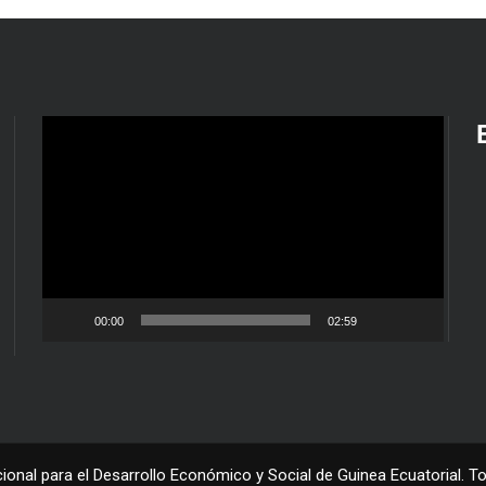
Reproductor
de
vídeo
e
00:00
02:59
I
onal para el Desarrollo Económico y Social de Guinea Ecuatorial. 