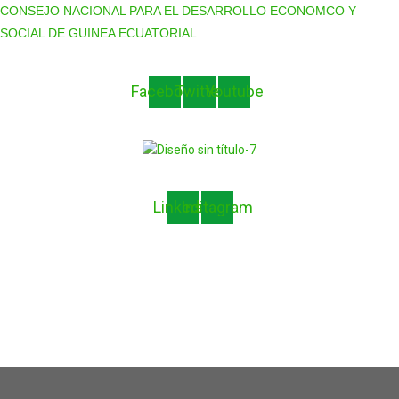
CONSEJO NACIONAL PARA EL DESARROLLO ECONOMCO Y
SOCIAL DE GUINEA ECUATORIAL
Facebook
Twitter
Youtube
Linkedin
Instagram
PORTADA
ACERCA DE
NOTICIAS
MIEMBROS
ALTOS FUNCIONARIOS
GOBIERNO E INSTITUCIONES
SECTORES
EVENTOS
DOCUMENTOS
CONTACTO