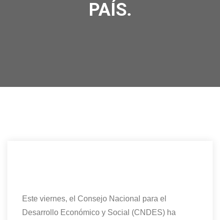
PAÍS.
21
Nov/25
CNDESGE
REUNIONES
,
ULTIMA HORA
NOVIEMBRE 21, 2025
0 COMMENTS
Este viernes, el Consejo Nacional para el
Desarrollo Económico y Social (CNDES) ha