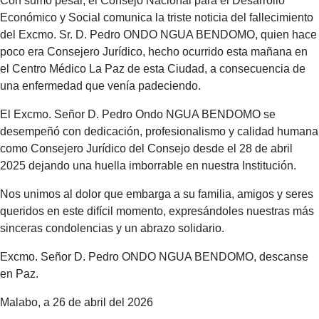
Con
sumo pesar
,
el Consejo Nacional para el Desarrollo
Económico y Social
comunica
la triste
noticia del
fallecimiento
del
Excmo. Sr. D. Pedro ONDO NGUA BENDOMO
, quien hace
poco era
C
onsejero
J
urídico, hecho ocurrido esta mañana en
el Centro Médico La Paz de esta Ciudad, a consecuencia de
una enfermedad que venía padeciendo.
El Excmo. Señor D
. Pedro Ondo NGUA BENDOMO
se
desempeñó
con dedicación
,
profesional
ismo y calidad humana
como Consejero Jurídico
del Consejo
desde
el
28 de abril
2025
dejando una huella imbor
rable en nue
s
tra
I
nstitución.
Nos unimos
al dolor que embarga a su familia, amigos y seres
queridos en este difícil momento
, expresándoles
nuestras más
sinceras condolencias
y un abrazo solidario
.
Excmo. Señor D. Pedro ONDO NGUA B
E
NDOMO, descanse
en Paz.
Malabo, a 26 de abril del 2026